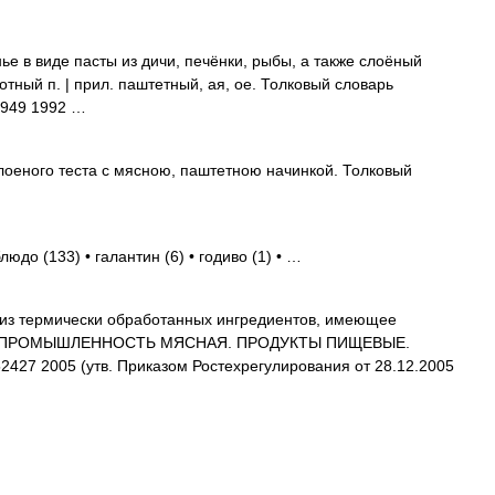
ье в виде пасты из дичи, печёнки, рыбы, а также слоёный
отный п. | прил. паштетный, ая, ое. Толковый словарь
1949 1992 …
лоеного теста с мясною, паштетною начинкой. Толковый
людо (133) • галантин (6) • годиво (1) • …
из термически обработанных ингредиентов, имеющее
ник: ПРОМЫШЛЕННОСТЬ МЯСНАЯ. ПРОДУКТЫ ПИЩЕВЫЕ.
7 2005 (утв. Приказом Ростехрегулирования от 28.12.2005