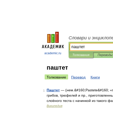
Словари и энциклоп
academic.ru
Толкования
Переводы
паштет
Толкование
Перевод
Книги
Паштет
— (нем.&#160;Раstеtе&#160; «п
1
грибов, трюфелей и пр., приготовленны
слоёного теста с начинкой из такого 
Википедия