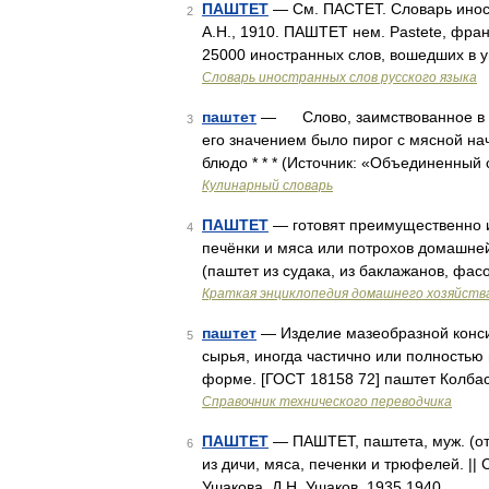
ПАШТЕТ
— См. ПАСТЕТ. Словарь иност
2
А.Н., 1910. ПАШТЕТ нем. Pastete, фран
25000 иностранных слов, вошедших в у
Словарь иностранных слов русского языка
паштет
— Слово, заимствованное в пе
3
его значением было пирог с мясной на
блюдо * * * (Источник: «Объединенный
Кулинарный словарь
ПАШТЕТ
— готовят преимущественно из
4
печёнки и мяса или потрохов домашней
(паштет из судака, из баклажанов, фа
Краткая энциклопедия домашнего хозяйств
паштет
— Изделие мазеобразной конси
5
сырья, иногда частично или полностью
форме. [ГОСТ 18158 72] паштет Колба
Справочник технического переводчика
ПАШТЕТ
— ПАШТЕТ, паштета, муж. (от 
6
из дичи, мяса, печенки и трюфелей. ||
Ушакова. Д.Н. Ушаков. 1935 1940 …