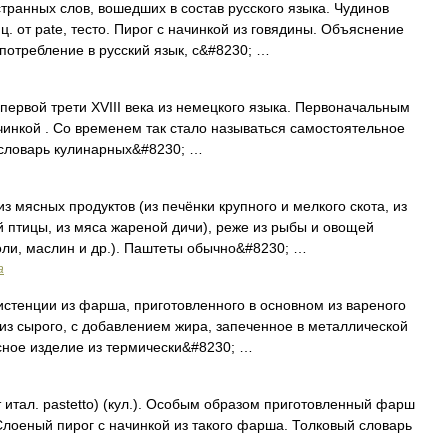
ранных слов, вошедших в состав русского языка. Чудинов
ц. от pate, тесто. Пирог с начинкой из говядины. Объяснение
потребление в русский язык, с&#8230; …
рвой трети XVIII века из немецкого языка. Первоначальным
чинкой . Со временем так стало называться самостоятельное
 словарь кулинарных&#8230; …
 мясных продуктов (из печёнки крупного и мелкого скота, из
 птицы, из мяса жареной дичи), реже из рыбы и овощей
соли, маслин и др.). Паштеты обычно&#8230; …
а
стенции из фарша, приготовленного в основном из вареного
 из сырого, с добавлением жира, запеченное в металлической
сное изделие из термически&#8230; …
итал. pastetto) (кул.). Особым образом приготовленный фарш
 Слоеный пирог с начинкой из такого фарша. Толковый словарь