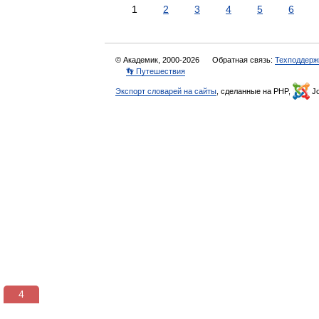
1
2
3
4
5
6
© Академик, 2000-2026
Обратная связь:
Техподдерж
👣 Путешествия
Экспорт словарей на сайты
, сделанные на PHP,
Jo
3