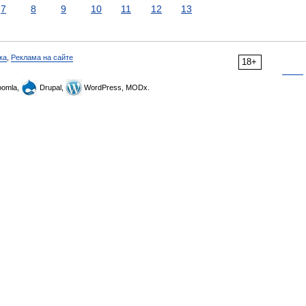
7
8
9
10
11
12
13
ка
,
Реклама на сайте
18+
omla,
Drupal,
WordPress, MODx.