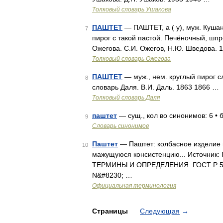
Толковый словарь Ушакова
ПАШТЕТ
— ПАШТЕТ, а ( у), муж. Кушан
7
пирог с такой пастой. Печёночный, шпр
Ожегова. С.И. Ожегов, Н.Ю. Шведова. 
Толковый словарь Ожегова
ПАШТЕТ
— муж., нем. круглый пирог с
8
словарь Даля. В.И. Даль. 1863 1866 …
Толковый словарь Даля
паштет
— сущ., кол во синонимов: 6 • б
9
Словарь синонимов
Паштет
— Паштет: колбасное изделие 
10
мажущуюся консистенцию... Источ
ТЕРМИНЫ И ОПРЕДЕЛЕНИЯ. ГОСТ Р 5242
N&#8230; …
Официальная терминология
Страницы
Следующая
→