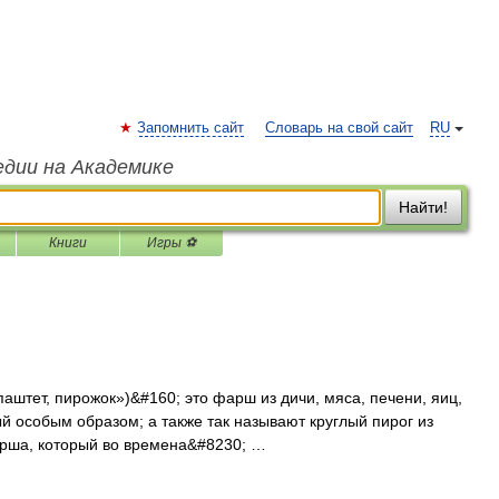
Запомнить сайт
Словарь на свой сайт
RU
едии на Академике
Найти!
Книги
Игры ⚽
аштет, пирожок»)&#160; это фарш из дичи, мяса, печени, яиц,
й особым образом; а также так называют круглый пирог из
фарша, который во времена&#8230; …